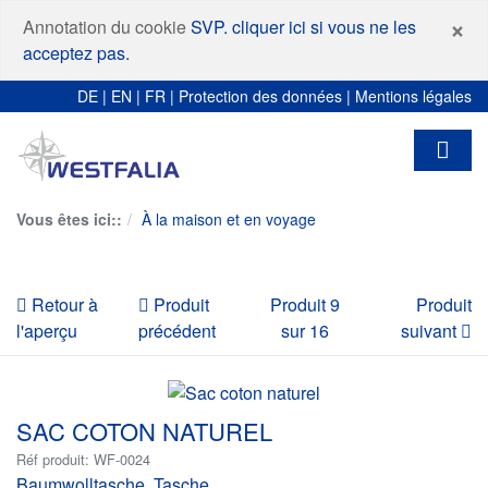
F
×
Annotation du cookie
SVP. cliquer ici si vous ne les
acceptez pas.
DE
|
EN
|
FR
|
Protection des données
|
Mentions légales
Vous êtes ici::
À la maison et en voyage
Retour à
Produit
Produit 9
Produit
l'aperçu
précédent
sur 16
suivant
SAC COTON NATUREL
Réf produit: WF-0024
Baumwolltasche, Tasche,