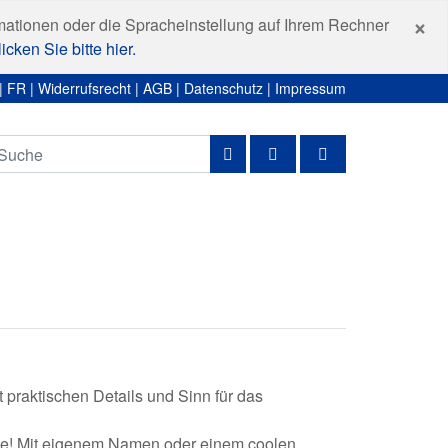
S
×
mationen oder die Spracheinstellung auf Ihrem Rechner
icken Sie bitte hier.
|
FR
|
Widerrufsrecht
|
AGB
|
Datenschutz
|
Impressum
t praktischen Details und Sinn für das
idee! Mit eigenem Namen oder einem coolen