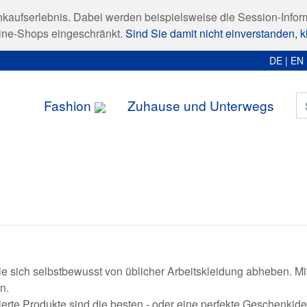
nkaufserlebnis. Dabei werden beispielsweise die Session-Infor
line-Shops eingeschränkt.
Sind Sie damit nicht einverstanden, kl
DE
|
EN
Fashion
Zuhause und Unterwegs
 die sich selbstbewusst von üblicher Arbeitskleidung abheben. Mi
n.
sierte Produkte sind die besten - oder eine perfekte Geschenk