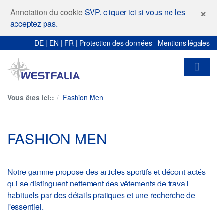
F
×
Annotation du cookie
SVP. cliquer ici si vous ne les
acceptez pas.
DE
|
EN
|
FR
|
Protection des données
|
Mentions légales
Vous êtes ici::
Fashion Men
FASHION MEN
Notre gamme propose des articles sportifs et décontractés
qui se distinguent nettement des vêtements de travail
habituels par des détails pratiques et une recherche de
l'essentiel.