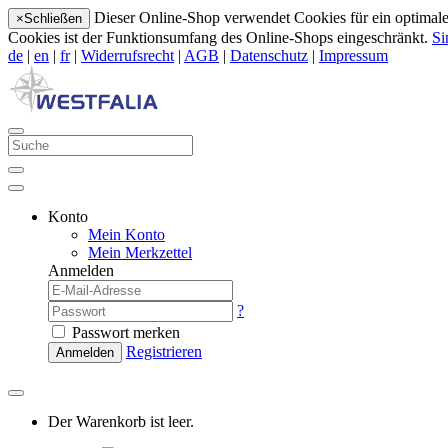
Dieser Online-Shop verwendet Cookies für ein optimales
×
Schließen
Cookies ist der Funktionsumfang des Online-Shops eingeschränkt.
Si
de
|
en
|
fr
|
Widerrufsrecht
|
AGB
|
Datenschutz
|
Impressum
Konto
Mein Konto
Mein Merkzettel
Anmelden
?
Passwort merken
Registrieren
Anmelden
Der Warenkorb ist leer.